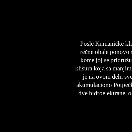
Posle Kumaničke klis
rečne obale ponovo s
kome joj se pridružu
klisura koja sa manjim
je na ovom delu sv
akumulaciono Potpećk
dve hidroelektrane, o