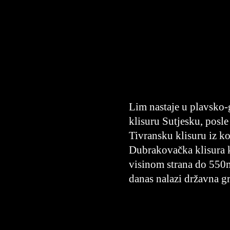
Lim nastaje u plavsko-g
klisuru Sutjesku, posle
Tivransku klisuru iz ko
Dubrakovačka klisura k
visinom strana do 550m
danas nalazi državna g