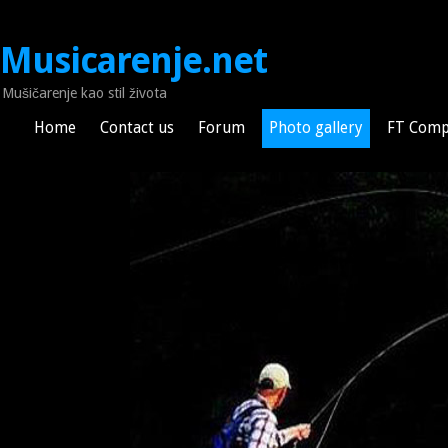
Musicarenje.net
Mušičarenje kao stil života
Home
Contact us
Forum
Photo gallery
FT Comp